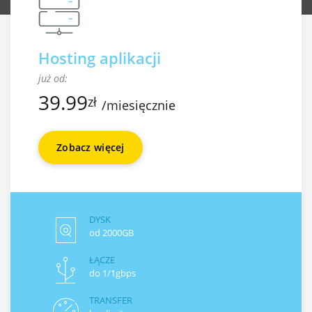
Hosting aplikacji
już od:
39.99
zł
/miesięcznie
Zobacz więcej
DYSK
od 2000GB
ŁĄCZE
do 1/1gbps
TRANSFER