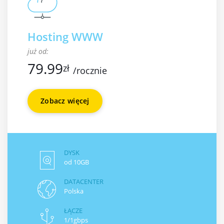
Hosting WWW
już od:
79.99
zł
/rocznie
Zobacz więcej
DYSK
od 10GB
DATACENTER
Polska
ŁĄCZE
1/1gbps