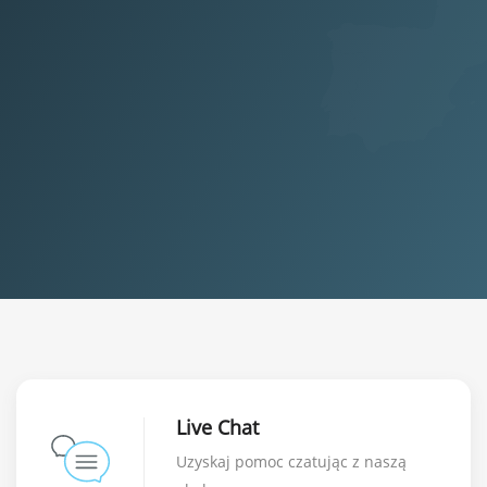
Live Chat
Uzyskaj pomoc czatując z naszą