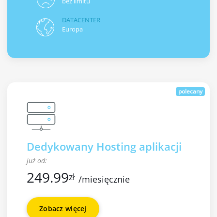
bez limitu
DATACENTER
Europa
polecany
Dedykowany Hosting aplikacji
już od:
249.99
zł
/miesięcznie
Zobacz więcej