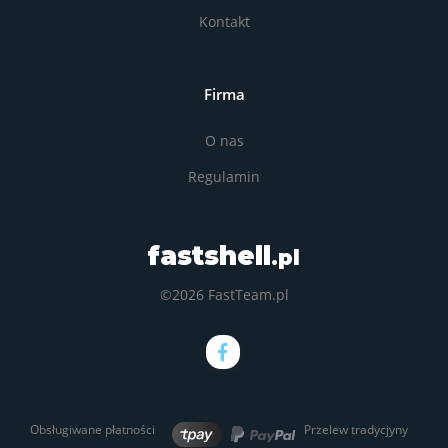
Kontakt
Firma
O nas
Regulamin
fastshell
.pl
©2026 FastTeam.pl
Obsługiwane płatności
Przelew tradycjyny