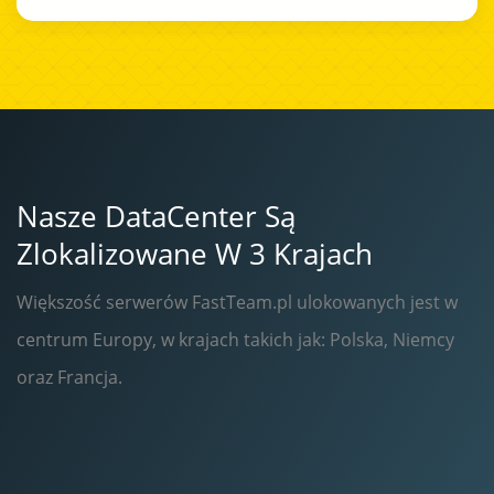
Nasze DataCenter Są
Zlokalizowane W 3 Krajach
Większość serwerów FastTeam.pl ulokowanych jest w
centrum Europy, w krajach takich jak: Polska, Niemcy
oraz Francja.