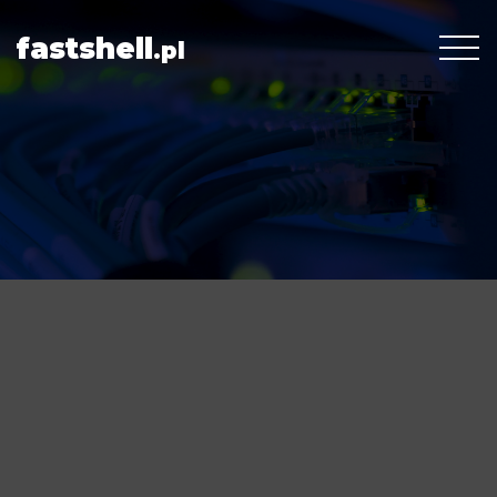
fastshell
.pl